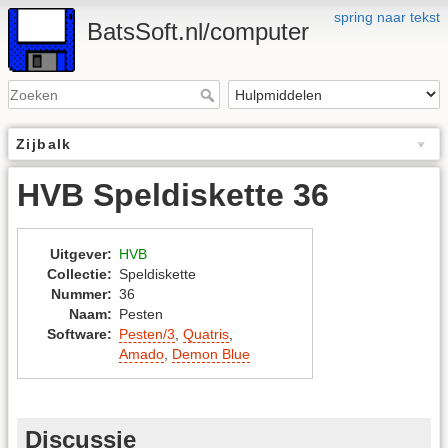
spring naar tekst
BatsSoft.nl/computer
Zijbalk
HVB Speldiskette 36
Uitgever
:
HVB
Collectie
:
Speldiskette
Nummer
:
36
Naam
:
Pesten
Software
:
Pesten/3
,
Quatris
,
Amado
,
Demon Blue
Discussie