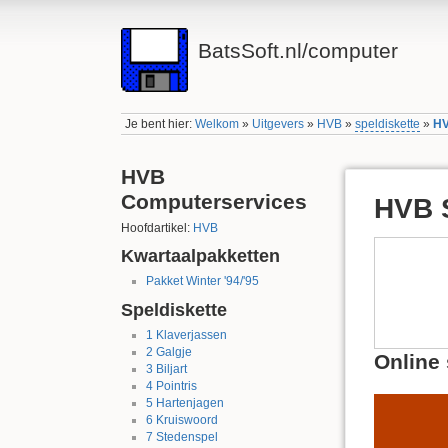
BatsSoft.nl/computer
Je bent hier:
Welkom
»
Uitgevers
»
HVB
»
speldiskette
»
HV
HVB
Computerservices
HVB S
Hoofdartikel:
HVB
Kwartaalpakketten
Pakket Winter '94/'95
Speldiskette
1
Klaverjassen
2
Galgje
Online 
3
Biljart
4
Pointris
5
Hartenjagen
6
Kruiswoord
7
Stedenspel