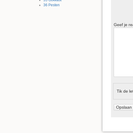
35
Gokkast
36
Pesten
Geef je re
Tik de l