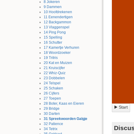
8
Jokeren
9
Dammen
10
Hoofdrekenen
11
Eenendertigen
12
Backgammon
13
Vlaggenspel
14
Ping Pong
15
Spelling
16
Schutter
17
Kamertje Verhuren
18
Woordzoeker
19
Tritris
20
Kat en Muizen
21
Kruiscijfer
22
Whiz-Quiz
23
Dobbelen
24
Telspel
25
Schaken
26
Cijfers
27
Toepen
28
Boter, Kaas en Eieren
▶️ Start
29
Bridge
30
Darten
31
Spreekwoorden Galgje
32
Patience
Discus
34
Tetrix