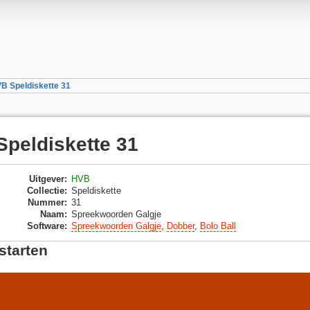
B Speldiskette 31
peldiskette 31
Uitgever
:
HVB
Collectie
:
Speldiskette
Nummer
:
31
Naam
:
Spreekwoorden Galgje
Software
:
Spreekwoorden Galgje
,
Dobber
,
Bolo Ball
starten