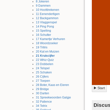
8
Jokeren
9
Dammen
10
Hoofdrekenen
11
Eenendertigen
12
Backgammon
13
Vlaggenspel
14
Ping Pong
15
Spelling
16
Schutter
17
Kamertje Verhuren
18
Woordzoeker
19
Tritris
20
Kat en Muizen
21
Kruiscijfer
22
Whiz-Quiz
23
Dobbelen
24
Telspel
25
Schaken
26
Cijfers
27
Toepen
28
Boter, Kaas en Eieren
▶️ Start
29
Bridge
30
Darten
31
Spreekwoorden Galgje
32
Patience
Discus
34
Tetrix