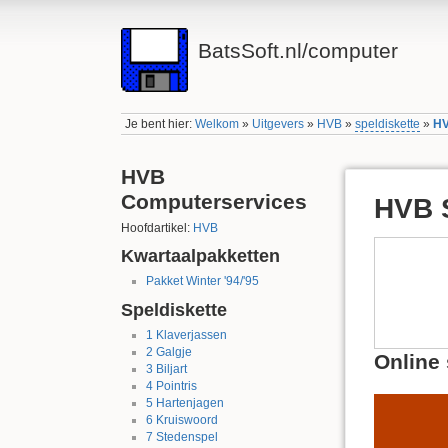
BatsSoft.nl/computer
Je bent hier:
Welkom
»
Uitgevers
»
HVB
»
speldiskette
»
HV
HVB
Computerservices
HVB S
Hoofdartikel:
HVB
Kwartaalpakketten
Pakket Winter '94/'95
Speldiskette
1
Klaverjassen
2
Galgje
Online 
3
Biljart
4
Pointris
5
Hartenjagen
6
Kruiswoord
7
Stedenspel