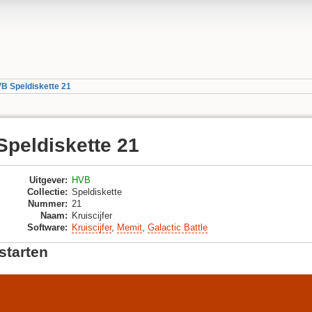
B Speldiskette 21
peldiskette 21
Uitgever
:
HVB
Collectie
:
Speldiskette
Nummer
:
21
Naam
:
Kruiscijfer
Software
:
Kruiscijfer
,
Memit
,
Galactic Battle
starten