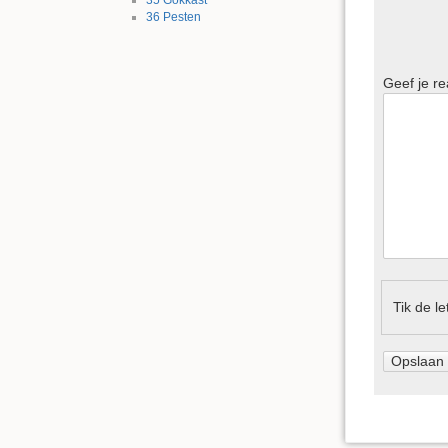
35
Gokkast
36
Pesten
Geef je re
Tik de l